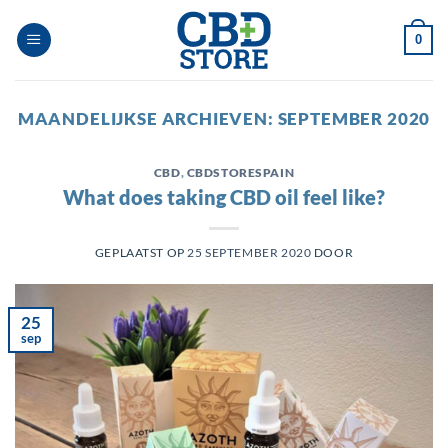
Ga
naar
0
inhoud
MAANDELIJKSE ARCHIEVEN:
SEPTEMBER 2020
CBD
,
CBDSTORESPAIN
What does taking CBD oil feel like?
GEPLAATST OP
25 SEPTEMBER 2020
DOOR
25
sep