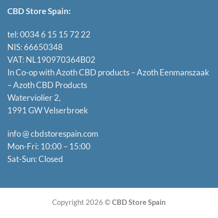
CBD Store Spain:
tel: 0034 6 15 15 72 22
NIS: 66650348
VAT: NL190970364B02
In Co-op with Azoth CBD products – Azoth Eenmanszaak
–
Azoth CBD Products
Waterviolier 2,
1991 GW Velserbroek
info @ cbdstorespain.com
Mon-Fri: 10:00 – 15:00
Sat-Sun: Closed
Copyright 2026 ©
CBD Store Spain